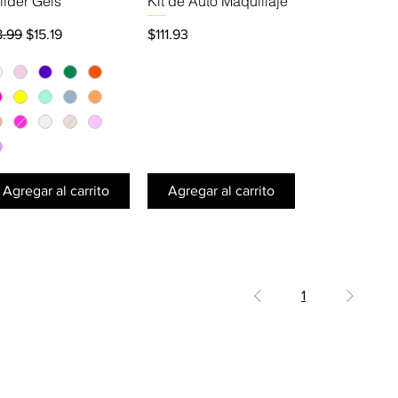
ilder Gels
Kit de Auto Maquillaje
ecio
Precio de oferta
Precio
8.99
$15.19
$111.93
Agregar al carrito
Agregar al carrito
1