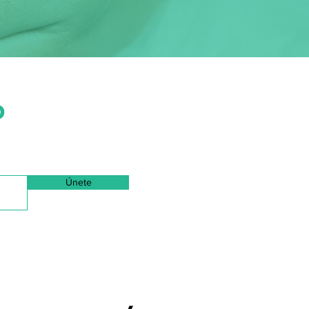
D
Únete