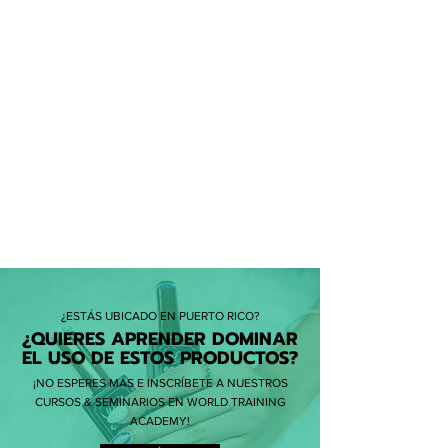
momento de tranquilidad y
autocuidado.
¿ESTÁS UBICADO EN PUERTO RICO?
¿QUIERES APRENDER DOMINAR
EL USO DE ESTOS PRODUCTOS?
¡NO ESPERES MÁS E INSCRÍBETE A NUESTROS
CURSOS & SEMINARIOS EN WORLD TRAINING
ACADEMY!