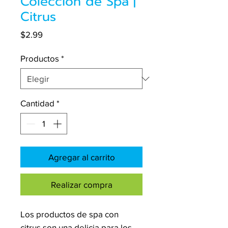
Colección de Spa |
Citrus
Precio
$2.99
Productos
*
Cantidad
*
Agregar al carrito
Realizar compra
Los productos de spa con
citrus son una delicia para los