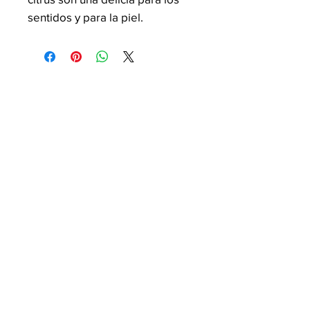
sentidos y para la piel.
Enriquesidos con el aroma y los
beneficios nutritivos del citrus,
estos productos ofrecen una
experiencia relajante y
rejuvenecedora en el hogar o
en un spa. Desde jabón liquido
y lociones hasta exfoliantes y
mascarillas, estos productos
suelen ser conocidos por
hidratar y suavizar la piel,
dejándola con una sensación de
suavidad y frescura. Ideal para
mimarse y cuidar la piel, los
productos de spa con citrus son
una elección popular para
aquellos que buscan un