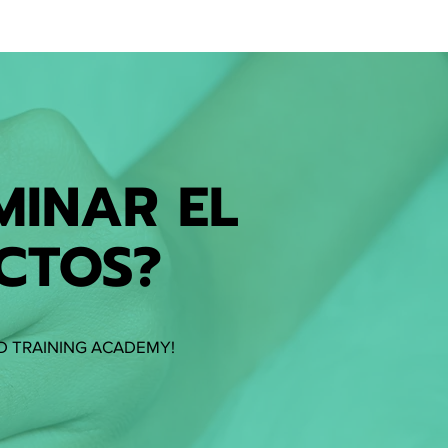
uñas.
MINAR EL
CTOS?
D TRAINING ACADEMY!